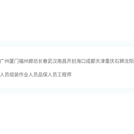
广州
厦门
福州
廊坊
长春
武汉
南昌
开封
海口
成都
天津
重庆
石狮
沈阳
人员
组装作业人员
品保人员
工程师