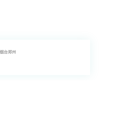
烟台
郑州