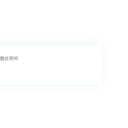
烟台
郑州