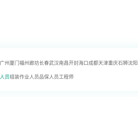
广州
厦门
福州
廊坊
长春
武汉
南昌
开封
海口
成都
天津
重庆
石狮
沈阳
人员
组装作业人员
品保人员
工程师